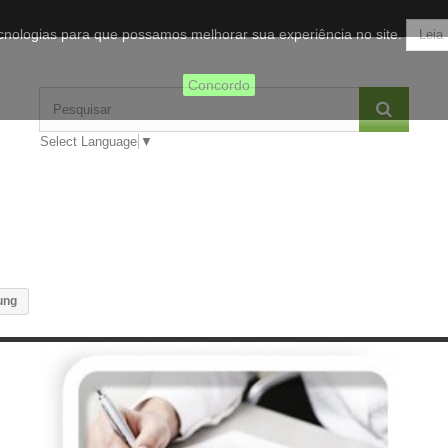
tecnologias para que possamos melhorar sua experiência no site.
Leia
Concordo
Select Language
▼
ung