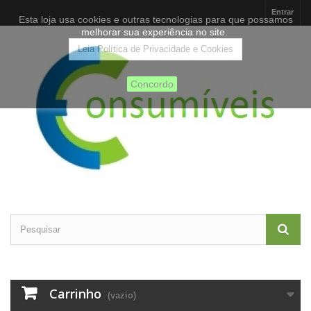
Entrar
Esta loja usa cookies e outras tecnologias para que possamos
melhorar sua experiência no site.
Leia Política de Privacidade e Cookies
Concordo
Carrinho
(vazio)