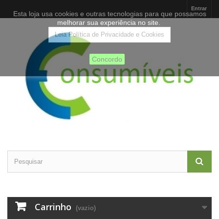
Entrar
Esta loja usa cookies e outras tecnologias para que possamos
melhorar sua experiência no site.
Leia Política de Privacidade e Cookies
Concordo
Carrinho
(vazio)