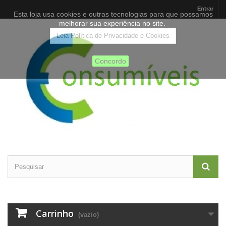
Entrar
Esta loja usa cookies e outras tecnologias para que possamos
melhorar sua experiência no site.
Leia Política de Privacidade e Cookies
Concordo
Carrinho
(vazio)