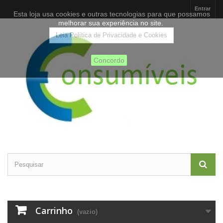
Entrar
Esta loja usa cookies e outras tecnologias para que possamos
melhorar sua experiência no site.
Leia Política de Privacidade e Cookies
Concordo
Carrinho
(vazio)