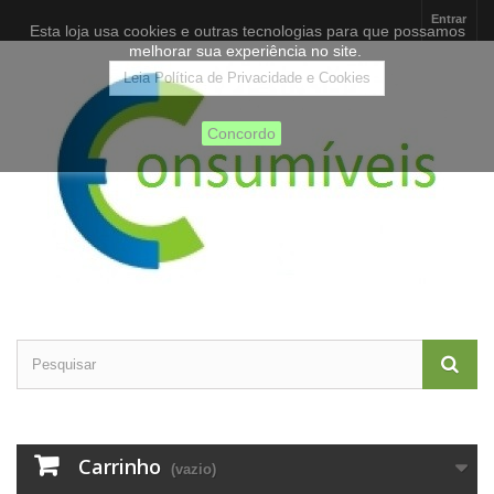
Entrar
Esta loja usa cookies e outras tecnologias para que possamos
melhorar sua experiência no site.
Leia Política de Privacidade e Cookies
Concordo
Carrinho
(vazio)