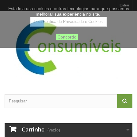
Entrar
Esta loja usa cookies e outras tecnologias para que possamos
melhorar sua experiência no site.
Leia Política de Privacidade e Cookies
Concordo
Carrinho
(vazio)