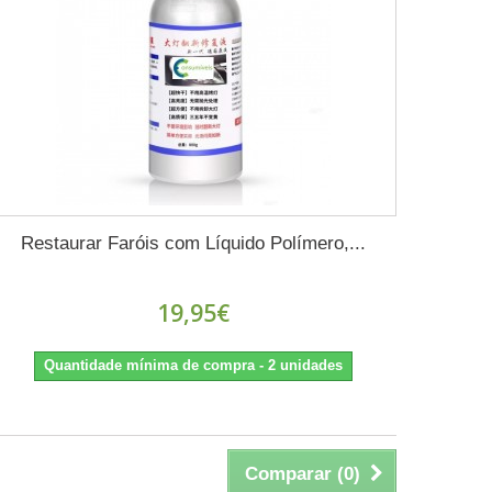
Restaurar Faróis com Líquido Polímero,...
19,95€
Quantidade mínima de compra - 2 unidades
Comparar (
0
)