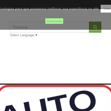
tecnologias para que possamos melhorar sua experiência no site.
Leia
Concordo
Select Language
▼