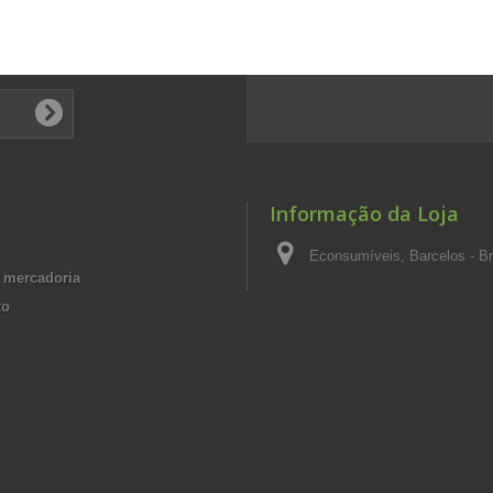
Informação da Loja
Econsumíveis, Barcelos - Br
 mercadoria
to