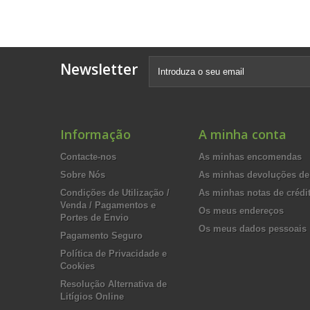
Newsletter
Informação
A minha conta
Contacte-nos
As minhas encomendas
Sobre Nós
As minhas devoluções de
Condições de Utilização /
As minhas notas de crédi
Venda / Pagamentos e
Os meus endereços
Portes de Envio
Os meus dados pessoais
Pagamento Seguro
Política de Privacidade e
Cookies
Resolução Alternativa de
Litígios Online