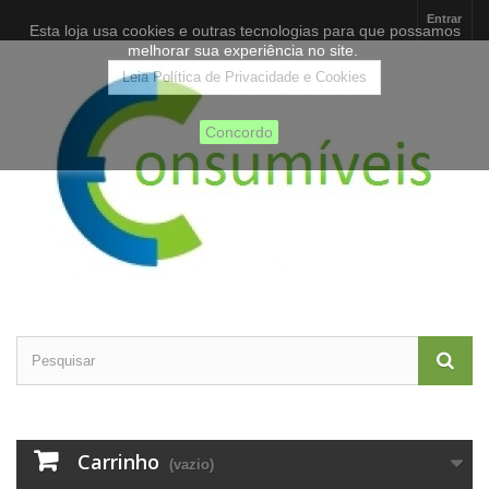
Entrar
Esta loja usa cookies e outras tecnologias para que possamos
melhorar sua experiência no site.
Leia Política de Privacidade e Cookies
Concordo
Carrinho
(vazio)