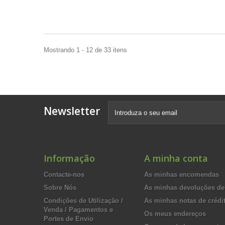
Mostrando 1 - 12 de 33 itens
Newsletter
Informação
A minha conta
Contacte-nos
As minhas encomendas
Sobre Nós
As minhas devoluções de
Condições de Utilização /
As minhas notas de crédi
Venda / Pagamentos e
Os meus endereços
Portes de Envio