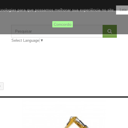
tecnologias para que possamos melhorar sua experiência no site.
Leia
Concordo
Select Language
▼
o