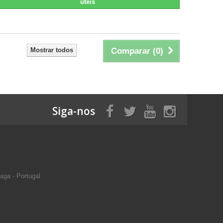
úteis
Mostrar todos
Comparar (
0
)
Siga-nos
aga - Portugal