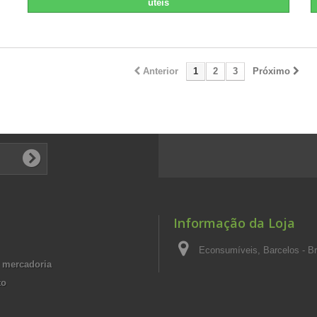
úteis
Anterior
1
2
3
Próximo
Informação da Loja
Econsumíveis, Barcelos - Br
 mercadoria
to