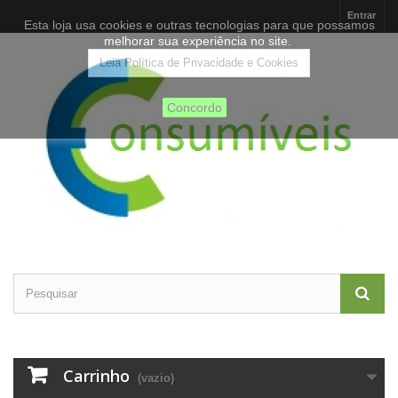
Entrar
Esta loja usa cookies e outras tecnologias para que possamos
melhorar sua experiência no site.
Leia Política de Privacidade e Cookies
Concordo
Carrinho
(vazio)