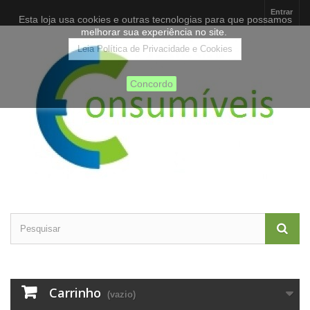
Entrar
Esta loja usa cookies e outras tecnologias para que possamos
melhorar sua experiência no site.
Leia Política de Privacidade e Cookies
Concordo
Carrinho
(vazio)