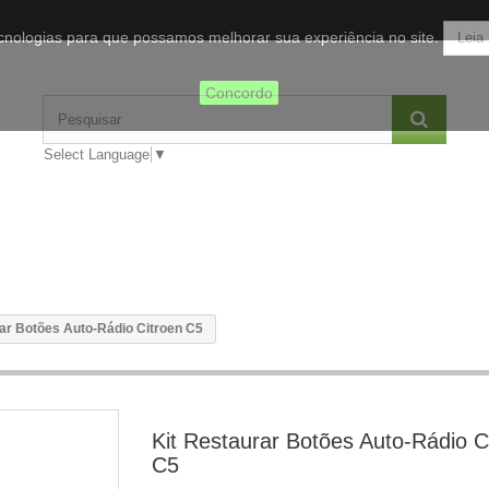
tecnologias para que possamos melhorar sua experiência no site.
Leia
Concordo
Select Language
▼
ar Botões Auto-Rádio Citroen C5
Kit Restaurar Botões Auto-Rádio C
C5