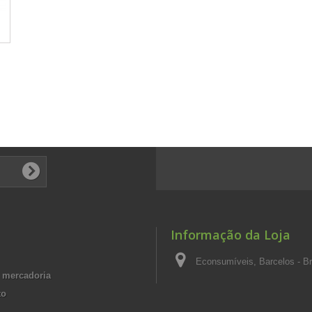
Informação da Loja
Econsumíveis, Barcelos - Br
 mercadoria
to