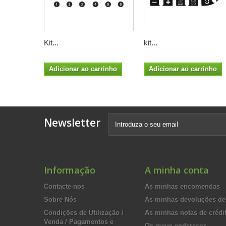
Kit...
kit...
Adicionar ao carrinho
Adicionar ao carrinho
Newsletter
Informação
A minha conta
Contacte-nos
As minhas encomendas
Sobre Nós
As minhas devoluções de
Condições de Utilização /
As minhas notas de crédi
Venda / Pagamentos e
Os meus endereços