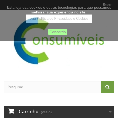
Entrar
Esta loja usa cookies e outras tecnologias para que possamos
melhorar sua experiência no site.
Leia Política de Privacidade e Cookies
Concordo
Carrinho
(vazio)