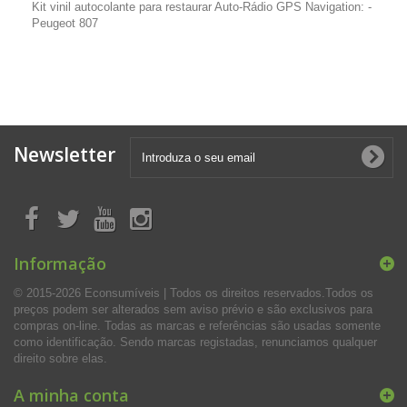
Kit vinil autocolante para restaurar Auto-Rádio GPS Navigation:
-
Peugeot 807
Newsletter
Informação
© 2015-2026 Econsumíveis | Todos os direitos reservados.Todos os
preços podem ser alterados sem aviso prévio e são exclusivos para
compras on-line. Todas as marcas e referências são usadas somente
como identificação. Sendo marcas registadas, renunciamos qualquer
direito sobre elas.
A minha conta