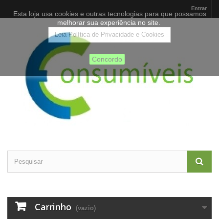
Entrar
Esta loja usa cookies e outras tecnologias para que possamos
melhorar sua experiência no site.
Leia Política de Privacidade e Cookies
Concordo
Carrinho
(vazio)