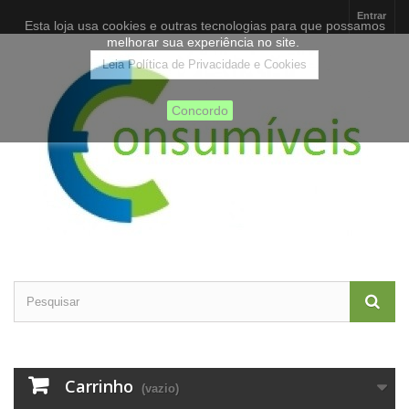
Entrar
Esta loja usa cookies e outras tecnologias para que possamos
melhorar sua experiência no site.
Leia Política de Privacidade e Cookies
Concordo
Carrinho
(vazio)