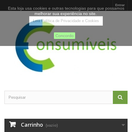
Entrar
Esta loja usa cookies e outras tecnologias para que possamos
melhorar sua experiência no site.
Leia Política de Privacidade e Cookies
Concordo
Carrinho
(vazio)