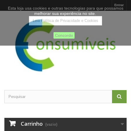
Entrar
Esta loja usa cookies e outras tecnologias para que possamos
melhorar sua experiência no site.
Leia Política de Privacidade e Cookies
Concordo
Carrinho
(vazio)