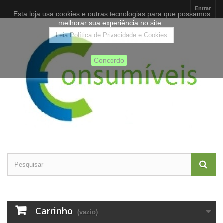
Entrar
Esta loja usa cookies e outras tecnologias para que possamos
melhorar sua experiência no site.
Leia Política de Privacidade e Cookies
Concordo
Carrinho
(vazio)