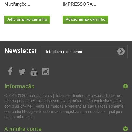
Multifunçõe...
IMPRESSORA...
Adicionar ao carrinho
Adicionar ao carrinho
Newsletter
Informação
© 2015-2026 Econsumíveis | Todos os direitos reservados.Todos os
preços podem ser alterados sem aviso prévio e são exclusivos para
compras on-line. Todas as marcas e referências são usadas somente
como identificação. Sendo marcas registadas, renunciamos qualquer
direito sobre elas.
A minha conta