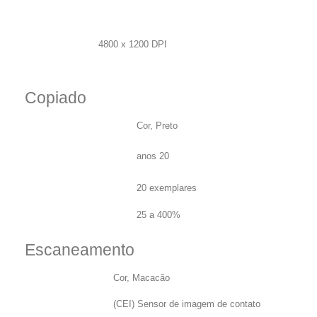
verso:
Resolução
de
impressão
4800 x 1200 DPI
(preto,
qualidade
normal):
Copiado
Copiando:
Cor, Preto
Tempo da primeira
anos 20
cópia (preto,
normal):
Número máximo de
20 exemplares
cópias:
Redimensionamento
25 a 400%
da copiadora:
Escaneamento
Escaneamento:
Cor, Macacão
Tecnologia de
(CEI) Sensor de imagem de contato
digitalização: