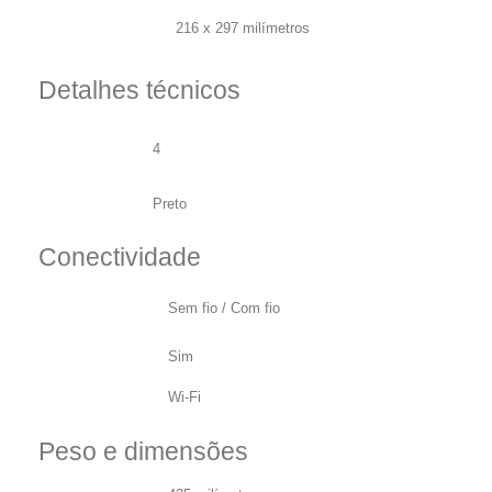
Área máxima
216 x 297 milímetros
de
digitalização:
Detalhes técnicos
Número de
cartuchos
4
de
impressão:
Cor:
Preto
Conectividade
Conectividade
Sem fio / Com fio
do
dispositivo:
Porta USB:
Sim
Tipo de
Wi-Fi
conexão:
Peso e dimensões
Largo: