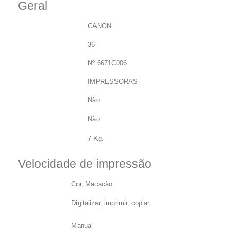
Geral
Marca:
CANON
Garantia:
36
Número da peça:
Nº 6671C006
Categorias:
IMPRESSORAS
Remodelado:
Não
Reabastecimento
Não
- Tag:
Peso
7 Kg.
volumétrico
Velocidade de impressão
Impressão:
Cor, Macacão
Funções
Digitalizar, imprimir, copiar
duplex:
Impressão
Manual
frente e