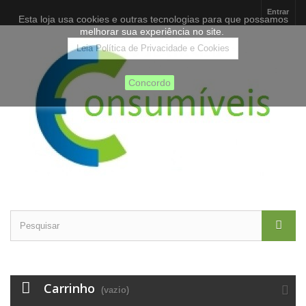
Entrar
Esta loja usa cookies e outras tecnologias para que possamos
melhorar sua experiência no site.
Leia Política de Privacidade e Cookies
Concordo
Carrinho
(vazio)