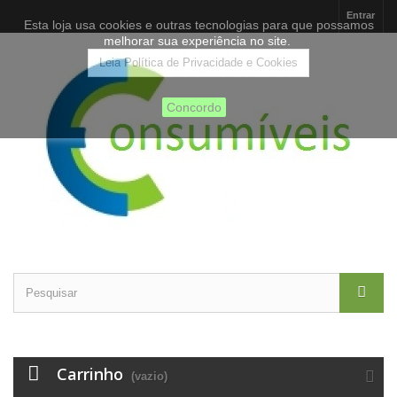
Entrar
Esta loja usa cookies e outras tecnologias para que possamos
melhorar sua experiência no site.
Leia Política de Privacidade e Cookies
Concordo
Carrinho
(vazio)