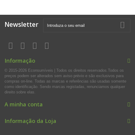
Newsletter
Informação
© 2015-2026 Econsumíveis | Todos os direitos reservados.Todos os
preços podem ser alterados sem aviso prévio e são exclusivos para
compras on-line. Todas as marcas e referências são usadas somente
como identificação. Sendo marcas registadas, renunciamos qualquer
direito sobre elas.
A minha conta
Informação da Loja