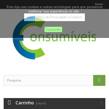
Entrar
Esta loja usa cookies e outras tecnologias para que possamos
melhorar sua experiência no site.
Leia Política de Privacidade e Cookies
Concordo
Carrinho
(vazio)