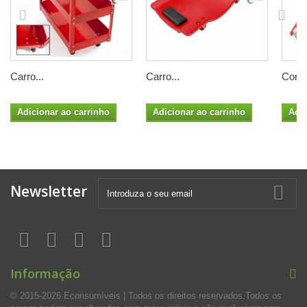
Carro...
Carro...
Conju
Adicionar ao carrinho
Adicionar ao carrinho
Adic
Newsletter
Informação
© 2015-2026 Econsumíveis | Todos os direitos reservados.Todos os