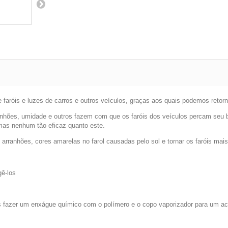
 faróis e luzes de carros e outros veículos, graças aos quais podemos retorna
ranhões, umidade e outros fazem com que os faróis dos veículos percam seu br
 mas nenhum tão eficaz quanto este.
rranhões, cores amarelas no farol causadas pelo sol e tornar os faróis mais
gê-los
 fazer um enxágue químico com o polímero e o copo vaporizador para um ac