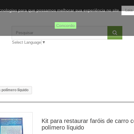
tecnologias para que possamos melhorar sua experiência no site.
Leia
Concordo
Select Language
▼
 polímero líquido
Kit para restaurar faróis de carro 
polímero líquido