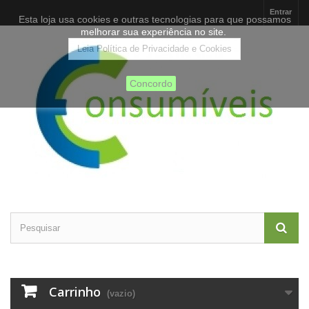
Entrar
Esta loja usa cookies e outras tecnologias para que possamos
melhorar sua experiência no site.
Leia Política de Privacidade e Cookies
Concordo
Carrinho
(vazio)