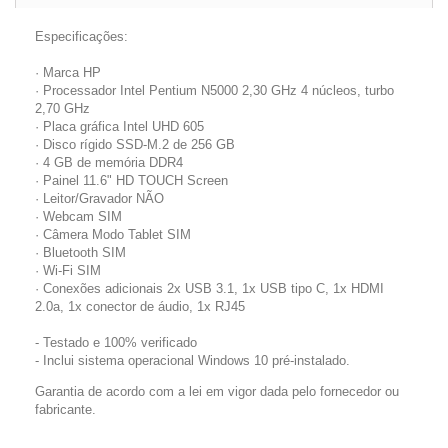
Especificações:
· Marca HP
· Processador Intel Pentium N5000 2,30 GHz 4 núcleos, turbo
2,70 GHz
· Placa gráfica Intel UHD 605
· Disco rígido SSD-M.2 de 256 GB
· 4 GB de memória DDR4
· Painel 11.6" HD TOUCH Screen
· Leitor/Gravador NÃO
· Webcam SIM
· Câmera Modo Tablet SIM
· Bluetooth SIM
· Wi-Fi SIM
· Conexões adicionais 2x USB 3.1, 1x USB tipo C, 1x HDMI
2.0a, 1x conector de áudio, 1x RJ45
- Testado e 100% verificado
- Inclui sistema operacional Windows 10 pré-instalado.
Garantia de acordo com a lei em vigor dada pelo fornecedor ou
fabricante.