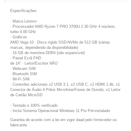
Especificações:
· Marca Lenovo
· Processador AMD Ryzen 7 PRO 3700U 2.30 GHz 4 núcleos,
turbo 4.00 GHz
· Gráficos
AMD Vega 10 · Disco rígido SSD-NVMe de 512 GB (várias
marcas, dependendo da disponibilidade)
· 16 GB de memória DDR4 (não expansível)
· Painel Ecrã FHD
de 14" · Leitor/Escritor NÃO
· Webcam SIM
· Bluetooth SIM
· Wi-Fi SIM
· Conexões adicionais x2 USB 3.1, x2 USB C, x1 HDMI 1.4b, x1
Conector de Áudio 4 Pólos Microfone/Fones de Ouvido, x1 Leitor
de Cartão MicroSD
- Testado e 100% verificado
- Inclui Sistema Operacional Windows 11 Pro Pré-instalado
Garantia de acordo com a lei em vigor daad pelo fornecedor ou
fabricante.