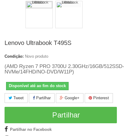
Lenovo Ultrabook T495S
Condição:
Novo produto
(AMD Ryzen 7 PRO 3700U 2.30GHz/16GB/512SSD-
NVMe/14FHD/NO-DVD/W11P)
Disponível até ao fim do stock
Tweet
Partilhar
Google+
Pinterest
Partilhar
Partilhar no Facebook