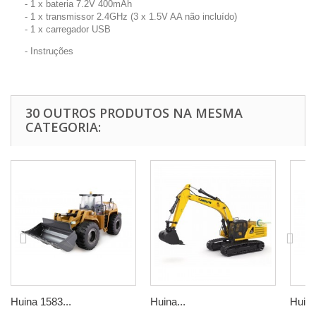
- 1 x bateria 7.2V 400mAh
- 1 x transmissor 2.4GHz (3 x 1.5V AA não incluído)
- 1 x carregador USB
- Instruções
30 OUTROS PRODUTOS NA MESMA
CATEGORIA:
Huina 1583...
Huina...
Huina