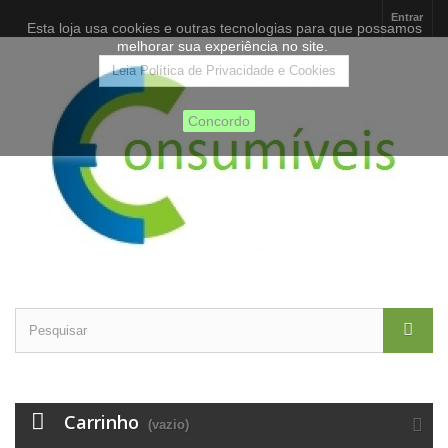
Entrar
Esta loja usa cookies e outras tecnologias para que possamos
melhorar sua experiência no site.
Leia Política de Privacidade e Cookies
Concordo
Carrinho
(vazio)