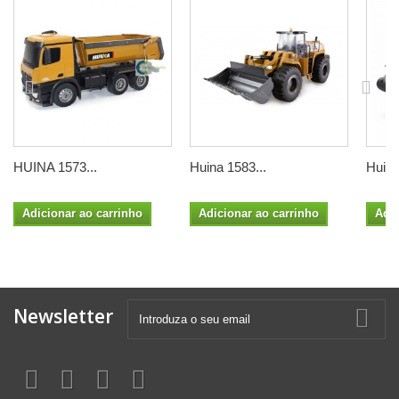
HUINA 1573...
Huina 1583...
Huina
Adicionar ao carrinho
Adicionar ao carrinho
Adic
Newsletter