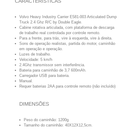
CARACTERÍSTICAS
Volvo Heavy Industry Carrier E581-003 Articulated Dump
Truck 2.4 Ghz R/C by Double Eagle.
Cabine rotativa articulada, com plataforma de descarga
de trabalho real controlada por controle remoto.
Para a frente, para trás, vire à esquerda, vire à direita.
Sons de operação realistas, partida do motor, caminhão
em operação e operação.
Luzes de trabalho.
Velocidade:
5 km/h
2.4Ghz transmissor sem interferência.
Bateria para caminhão de 3,7 600mAh.
Carregador USB para bateria.
Manual.
Requer baterias 2AA para controle remoto (não incluído)
DIMENSÕES
Peso do caminhão: 1200g.
Tamanho do caminhão:
40X12X12,5cm
.