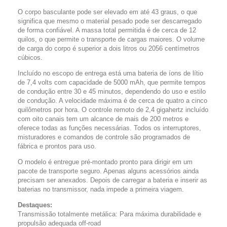
O corpo basculante pode ser elevado em até 43 graus, o que
significa que mesmo o material pesado pode ser descarregado
de forma confiável. A massa total permitida é de cerca de 12
quilos, o que permite o transporte de cargas maiores. O volume
de carga do corpo é superior a dois litros ou 2056 centímetros
cúbicos.
Incluído no escopo de entrega está uma bateria de íons de lítio
de 7,4 volts com capacidade de 5000 mAh, que permite tempos
de condução entre 30 e 45 minutos, dependendo do uso e estilo
de condução. A velocidade máxima é de cerca de quatro a cinco
quilômetros por hora. O controle remoto de 2,4 gigahertz incluído
com oito canais tem um alcance de mais de 200 metros e
oferece todas as funções necessárias. Todos os interruptores,
misturadores e comandos de controle são programados de
fábrica e prontos para uso.
O modelo é entregue pré-montado pronto para dirigir em um
pacote de transporte seguro. Apenas alguns acessórios ainda
precisam ser anexados. Depois de carregar a bateria e inserir as
baterias no transmissor, nada impede a primeira viagem.
Destaques:
Transmissão totalmente metálica: Para máxima durabilidade e
propulsão adequada off-road