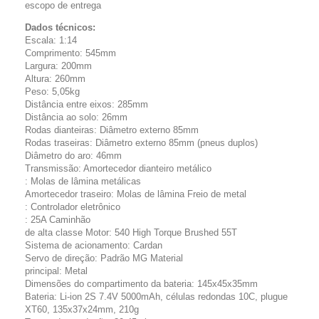
escopo de entrega
Dados técnicos:
Escala: 1:14
Comprimento: 545mm
Largura: 200mm
Altura: 260mm
Peso: 5,05kg
Distância entre eixos: 285mm
Distância ao solo: 26mm
Rodas dianteiras: Diâmetro externo 85mm
Rodas traseiras: Diâmetro externo 85mm (pneus duplos)
Diâmetro do aro: 46mm
Transmissão: Amortecedor dianteiro metálico
: Molas de lâmina metálicas
Amortecedor traseiro: Molas de lâmina Freio de metal
: Controlador eletrônico
: 25A Caminhão
de alta classe Motor: 540 High Torque Brushed 55T
Sistema de acionamento: Cardan
Servo de direção: Padrão MG Material
principal: Metal
Dimensões do compartimento da bateria: 145x45x35mm
Bateria: Li-ion 2S 7.4V 5000mAh, células redondas 10C, plugue
XT60, 135x37x24mm, 210g