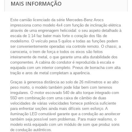
MAIS INFORMAÇÃO
Este camião licenciado da série Mercedes-Benz Arocs
impressiona como modelo 4x4 com função de inclinação elétrica
através de uma engrenagem helicoidal: o seu aspeto detalhado à
escala de 1:14 faz bater mais forte o coração dos fãs de
modelismo. O veículo pesa 5 quilos e todas as funções podem
ser convenientemente operadas via controle remoto. O chassi, a
carroceria, o trem de força e todos os eixos são feitos
inteiramente de metal, o que garante uma alta durabilidade dos
componentes. A cabina do condutor é reproduzida à escala e
equipada com um interior completo. Pneus de borracha com alta
tração e aros de metal completam a aparência.
Graças à generosa distância ao solo de 26 milímetros e ao alto
peso morto, o modelo também pode lidar bem com terrenos
irregulares. O motor escovado 540 de alto torque integrado com
55D em combinação com uma caixa de câmbio de duas
velocidades de várias velocidades fornece potência suficiente
para enfrentar seções ainda mais difíceis sem esforço. A
iluminação LED comutável garante que a condução ao anoitecer
também seja possível sem problemas. Para maior realismo, o
modelo está equipado com um módulo de som que produz sons
de condução autênticos.