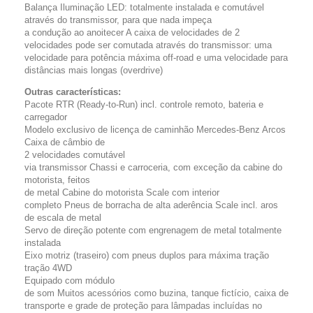
Balança Iluminação LED: totalmente instalada e comutável
através do transmissor, para que nada impeça
a condução ao anoitecer A caixa de velocidades de 2
velocidades pode ser comutada através do transmissor: uma
velocidade para potência máxima off-road e uma velocidade para
distâncias mais longas (overdrive)
Outras características:
Pacote RTR (Ready-to-Run) incl. controle remoto, bateria e
carregador
Modelo exclusivo de licença de caminhão Mercedes-Benz Arcos
Caixa de câmbio de
2 velocidades comutável
via transmissor Chassi e carroceria, com exceção da cabine do
motorista, feitos
de metal Cabine do motorista Scale com interior
completo Pneus de borracha de alta aderência Scale incl. aros
de escala de metal
Servo de direção potente com engrenagem de metal totalmente
instalada
Eixo motriz (traseiro) com pneus duplos para máxima tração
tração 4WD
Equipado com módulo
de som Muitos acessórios como buzina, tanque fictício, caixa de
transporte e grade de proteção para lâmpadas incluídas no