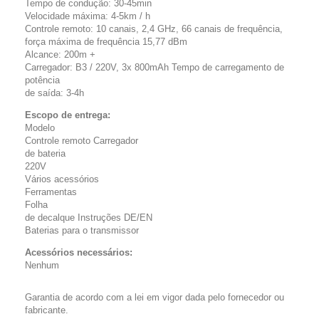
Tempo de condução: 30-45min
Velocidade máxima: 4-5km / h
Controle remoto: 10 canais, 2,4 GHz, 66 canais de frequência,
força máxima de frequência 15,77 dBm
Alcance: 200m +
Carregador: B3 / 220V, 3x 800mAh Tempo de carregamento de
potência
de saída: 3-4h
Escopo de entrega:
Modelo
Controle remoto Carregador
de bateria
220V
Vários acessórios
Ferramentas
Folha
de decalque Instruções DE/EN
Baterias para o transmissor
Acessórios necessários:
Nenhum
Garantia de acordo com a lei em vigor dada pelo fornecedor ou
fabricante.