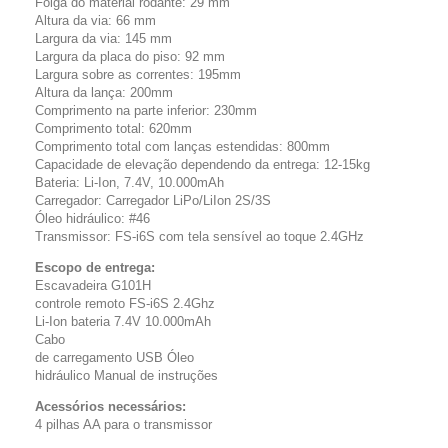
Folga do material rodante: 29 mm
Altura da via: 66 mm
Largura da via: 145 mm
Largura da placa do piso: 92 mm
Largura sobre as correntes: 195mm
Altura da lança: 200mm
Comprimento na parte inferior: 230mm
Comprimento total: 620mm
Comprimento total com lanças estendidas: 800mm
Capacidade de elevação dependendo da entrega: 12-15kg
Bateria: Li-Ion, 7.4V, 10.000mAh
Carregador: Carregador LiPo/LiIon 2S/3S
Óleo hidráulico: #46
Transmissor: FS-i6S com tela sensível ao toque 2.4GHz
Escopo de entrega:
Escavadeira G101H
controle remoto FS-i6S 2.4Ghz
Li-Ion bateria 7.4V 10.000mAh
Cabo
de carregamento USB Óleo
hidráulico Manual de instruções
Acessórios necessários:
4 pilhas AA para o transmissor